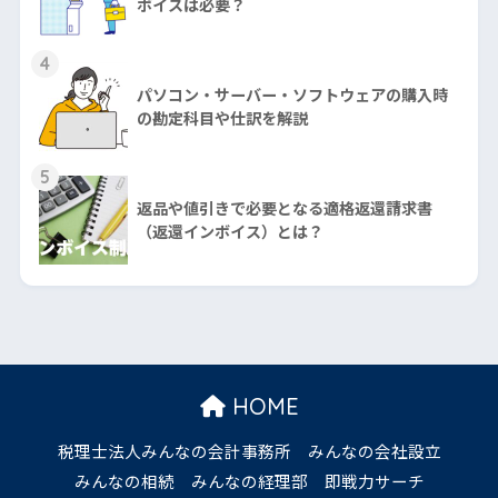
ボイスは必要？
4
パソコン・サーバー・ソフトウェアの購入時
の勘定科目や仕訳を解説
5
返品や値引きで必要となる適格返還請求書
（返還インボイス）とは？
HOME
税理士法人みんなの会計事務所
みんなの会社設立
みんなの相続
みんなの経理部
即戦力サーチ