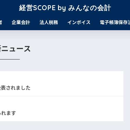
経営SCOPE by みんなの会計
者
企業会計
法人税務
インボイス
電子帳簿保存
新ニュース
公表されました
られます