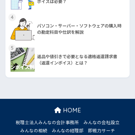
ボイスは必要？
4
パソコン・サーバー・ソフトウェアの購入時
の勘定科目や仕訳を解説
5
返品や値引きで必要となる適格返還請求書
（返還インボイス）とは？
HOME
税理士法人みんなの会計事務所
みんなの会社設立
みんなの相続
みんなの経理部
即戦力サーチ